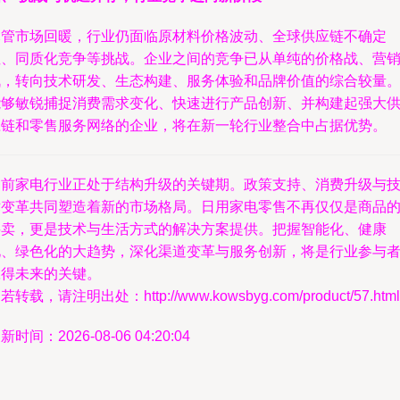
尽管市场回暖，行业仍面临原材料价格波动、全球供应链不确定
性、同质化竞争等挑战。企业之间的竞争已从单纯的价格战、营
战，转向技术研发、生态构建、服务体验和品牌价值的综合较量
能够敏锐捕捉消费需求变化、快速进行产品创新、并构建起强大
应链和零售服务网络的企业，将在新一轮行业整合中占据优势。
当前家电行业正处于结构升级的关键期。政策支持、消费升级与
术变革共同塑造着新的市场格局。日用家电零售不再仅仅是商品
买卖，更是技术与生活方式的解决方案提供。把握智能化、健康
化、绿色化的大趋势，深化渠道变革与服务创新，将是行业参与
赢得未来的关键。
若转载，请注明出处：http://www.kowsbyg.com/product/57.html
新时间：2026-08-06 04:20:04