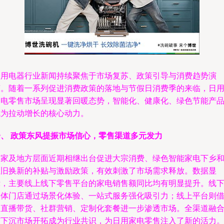
家用电器行业新闻持续聚焦于市场复苏、政策引导与消费趋势演
变。随着一系列促进消费政策的落地与节假日消费季的来临，日
家电零售市场呈现显著回暖态势，智能化、健康化、绿色节能产
成为拉动增长的核心动力。
一、 政策东风提振市场信心，零售渠道多元发力
国家及地方层面近期相继出台促进大宗消费、绿色智能家电下乡
以旧换新的补贴与激励政策，有效刺激了市场需求释放。数据显
示，主要线上线下零售平台的家电销售额同比均有明显提升。线
实体门店通过场景化体验、一站式服务强化吸引力；线上平台则
助直播带货、社群营销、定制化套餐进一步渗透市场。全渠道融
与下沉市场开拓成为行业共识，为日用家电零售注入了新的活力