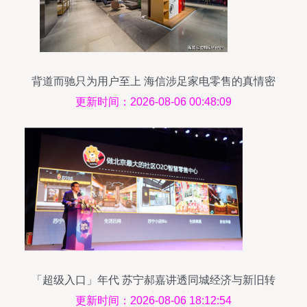
背道而驰只为用户至上 海信涉足家电零售的真情密
码
更新时间：2026-08-06 00:48:09
「超级入口」年代 苏宁郝嘉讲透同城经济与新旧转
换下的实体智慧
更新时间：2026-08-06 18:12:54