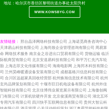
地址：哈尔滨市香坊区黎明街道办事处太阳升村
WWW.KOWSBYG.COM
友情链接：
邢台晶泽网络科技有限公司
上海诺觅商务咨询中心
天津易山科技有限公司
上海尚致企业管理咨询有限公司
周易算
命
网络技术服务
南京金之谷进出口贸易有限公司
货物运输
临沂
际航商贸有限公司
北京安道易科技有限公司
和平万仁先汽车轮
胎
上海志菲文化传媒有限公司
海南电影网
上海邦木科技有限公
司
兰州昊峰暖通设备安装有限公司
成都嘉格川信息科技有限公
司
合川区远超家具回收经营部
杭州焕旭信息技术有限公司
杭州
玄尚品牌策划有限公司
十堰市巨日机电设备有限公司
杭州外佳
智能科技有限公司
北京佳博伟业展览展示有限公司
上海傲创阀
门有限公司
计算机软硬件开发
北京俊溪商贸有限公司
湖北五环
专用汽车有限公司
四川快手互联网信息有限公司
贵州大智云科
技有限公司
酒店管理
公关活动组织策划
浙江奥霸节能科技有限