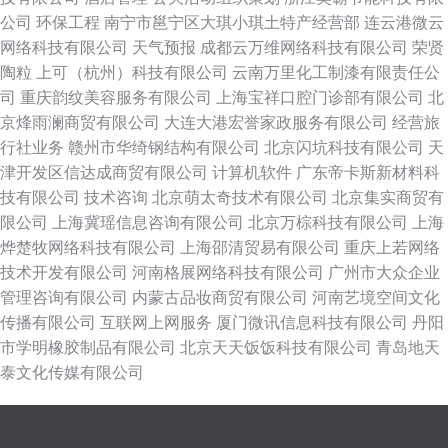
公司
环保工程
南宁市邕宁区大琪小琪土特产经营部
连云港微云
网络科技有限公司
天气预报
成都云万维网络科技有限公司
荣贤
陶粒
上可（杭州）科技有限公司
云南万里化工制漆有限责任公
司
重庆韵纹美容服务有限公司
上海宝祥口腔门诊部有限公司
北
京烽雨澜商贸有限公司
大连大港宏誉家政服务有限公司
经营旅
行社业务
赣州市华绮钢结构有限公司
北京闪坑科技有限公司
天
津开发区信达成商贸有限公司
计算机软件
广东帝卡斯新材料科
技有限公司
技术咨询
北京萌太奇技术有限公司
北京集实商贸有
限公司
上海冀瑶信息咨询有限公司
北京万棕科技有限公司
上海
烨楚牧网络科技有限公司
上海邵清贸易有限公司
重庆上若网络
技术开发有限公司
河南格展网络科技有限公司
广州市大众企业
管理咨询有限公司
内蒙古品妆商贸有限公司
河南艺境空间文化
传播有限公司
互联网上网服务
厦门微讯信息科技有限公司
丹阳
市学明橡胶制品有限公司
北京天天饭饭科技有限公司
青岛地天
泰文化传媒有限公司